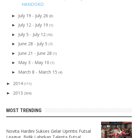
HANDOKO
July 19 - July 26
►
(8)
July 12 - July 19
►
(1)
July 5 - July 12
►
(10)
June 28 - July 5
►
(7)
June 21 - June 28
►
(1)
May 3 - May 10
►
(1)
March 8 - March 15
►
(4)
2014
►
(111)
2013
►
(304)
MOST TRENDING
Novita Hardini Sukses Gelar Uprintis Futsal
League, Bidik Lahirkan Talenta Futsal