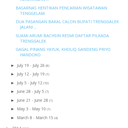
BASARNAS HENTIKAN PENCARIAN WISATAWAN
TENGGELAM
DUA PASANGAN BAKAL CALON BUPATI TRENGGALEK
JALANI ...
SUAMI ARUMI BACHSIN RESMI DAFTAR PILKADA
TRENGGALEK
GAGAL PINANG YAYUK, KHOLIQ GANDENG PRIYO
HANDOKO
July 19 - July 26
►
(8)
July 12 - July 19
►
(1)
July 5 - July 12
►
(10)
June 28 - July 5
►
(7)
June 21 - June 28
►
(1)
May 3 - May 10
►
(1)
March 8 - March 15
►
(4)