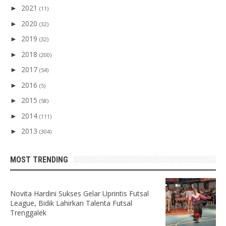
2021
►
(11)
2020
►
(32)
2019
►
(32)
2018
►
(200)
2017
►
(54)
2016
►
(5)
2015
►
(58)
2014
►
(111)
2013
►
(304)
MOST TRENDING
Novita Hardini Sukses Gelar Uprintis Futsal
League, Bidik Lahirkan Talenta Futsal
Trenggalek