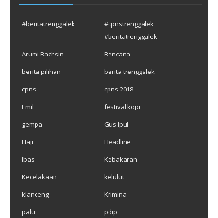
#beritatrenggalek
#cpnstrenggalek
#beritatrenggalek
Arumi Bachsin
Bencana
berita pilihan
berita trenggalek
cpns
cpns 2018
Emil
festival kopi
gempa
Gus Ipul
Haji
Headline
Ibas
Kebakaran
Kecelakaan
kelulut
klanceng
Kriminal
palu
pdip