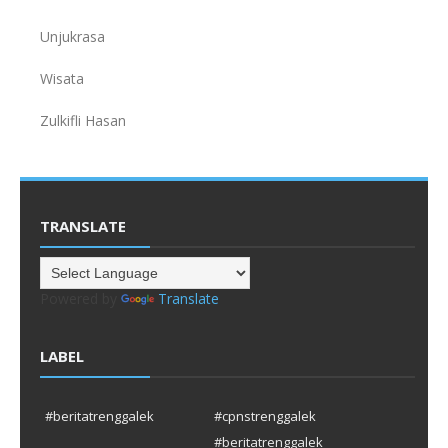
Unjukrasa
Wisata
Zulkifli Hasan
TRANSLATE
Powered by
Translate
LABEL
#beritatrenggalek
#cpnstrenggalek
#beritatrenggalek