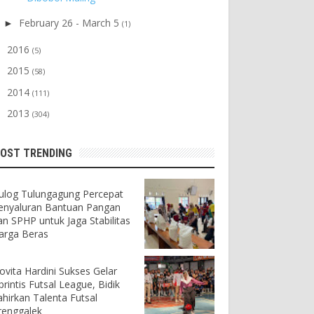
February 26 - March 5
►
(1)
2016
►
(5)
2015
►
(58)
2014
►
(111)
2013
►
(304)
OST TRENDING
ulog Tulungagung Percepat
enyaluran Bantuan Pangan
an SPHP untuk Jaga Stabilitas
arga Beras
ovita Hardini Sukses Gelar
printis Futsal League, Bidik
ahirkan Talenta Futsal
renggalek