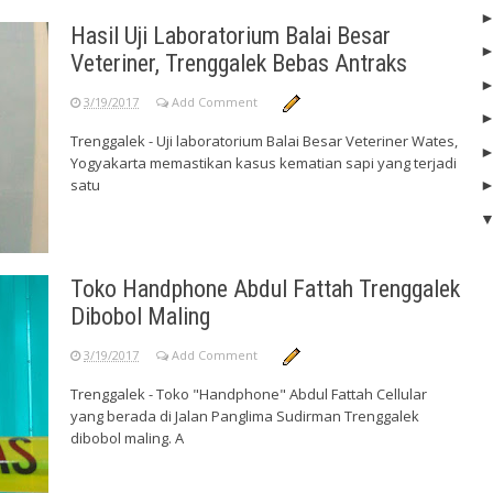
Hasil Uji Laboratorium Balai Besar
Veteriner, Trenggalek Bebas Antraks
3/19/2017
Add Comment
Trenggalek - Uji laboratorium Balai Besar Veteriner Wates,
Yogyakarta memastikan kasus kematian sapi yang terjadi
satu
Toko Handphone Abdul Fattah Trenggalek
Dibobol Maling
3/19/2017
Add Comment
Trenggalek - Toko "Handphone" Abdul Fattah Cellular
yang berada di Jalan Panglima Sudirman Trenggalek
dibobol maling. A