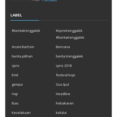
LABEL
#beritatrenggalek
#cpnstrenggalek
#beritatrenggalek
Arumi Bachsin
Bencana
berita pilihan
berita trenggalek
cpns
cpns 2018
Emil
festival kopi
gempa
Gus Ipul
Haji
Headline
Ibas
Kebakaran
Kecelakaan
kelulut