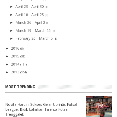
April 23 - April 30
►
(1)
April 16 - April 23
►
(6)
March 26 - April 2
►
(3)
March 19 - March 26
►
(5)
February 26 - March 5
►
(1)
2016
►
(5)
2015
►
(58)
2014
►
(111)
2013
►
(304)
MOST TRENDING
Novita Hardini Sukses Gelar Uprintis Futsal
League, Bidik Lahirkan Talenta Futsal
Trenggalek