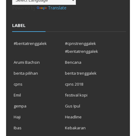
Powered by
Translate
LABEL
#beritatrenggalek
#cpnstrenggalek
#beritatrenggalek
Arumi Bachsin
Bencana
berita pilihan
berita trenggalek
cpns
cpns 2018
Emil
festival kopi
gempa
Gus Ipul
Haji
Headline
Ibas
Kebakaran