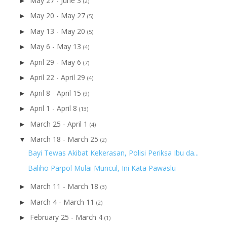
May 27 - June 3
►
(2)
May 20 - May 27
►
(5)
May 13 - May 20
►
(5)
May 6 - May 13
►
(4)
April 29 - May 6
►
(7)
April 22 - April 29
►
(4)
April 8 - April 15
►
(9)
April 1 - April 8
►
(13)
March 25 - April 1
►
(4)
March 18 - March 25
▼
(2)
Bayi Tewas Akibat Kekerasan, Polisi Periksa Ibu da...
Baliho Parpol Mulai Muncul, Ini Kata Pawaslu
March 11 - March 18
►
(3)
March 4 - March 11
►
(2)
February 25 - March 4
►
(1)