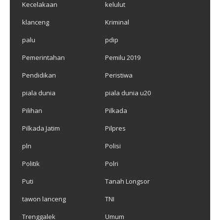
Kecelakaan
kelulut
klanceng
Kriminal
palu
pdip
Pemerintahan
Pemilu 2019
Pendidikan
Peristiwa
piala dunia
piala dunia u20
Pilihan
Pilkada
Pilkada Jatim
Pilpres
pln
Polisi
Politik
Polri
Puti
Tanah Longsor
tawon lanceng
TNI
Trenggalek
Umum