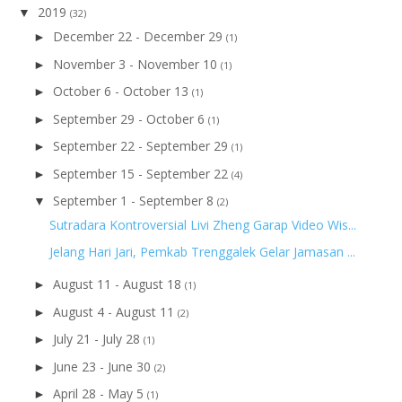
2019
▼
(32)
December 22 - December 29
►
(1)
November 3 - November 10
►
(1)
October 6 - October 13
►
(1)
September 29 - October 6
►
(1)
September 22 - September 29
►
(1)
September 15 - September 22
►
(4)
September 1 - September 8
▼
(2)
Sutradara Kontroversial Livi Zheng Garap Video Wis...
Jelang Hari Jari, Pemkab Trenggalek Gelar Jamasan ...
August 11 - August 18
►
(1)
August 4 - August 11
►
(2)
July 21 - July 28
►
(1)
June 23 - June 30
►
(2)
April 28 - May 5
►
(1)