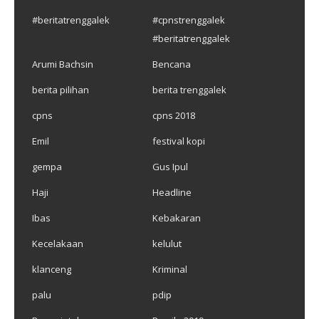
#beritatrenggalek
#cpnstrenggalek
#beritatrenggalek
Arumi Bachsin
Bencana
berita pilihan
berita trenggalek
cpns
cpns 2018
Emil
festival kopi
gempa
Gus Ipul
Haji
Headline
Ibas
Kebakaran
Kecelakaan
kelulut
klanceng
Kriminal
palu
pdip