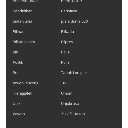
Pemerintahan
Pemilu 2019
Pendidikan
Peristiwa
piala dunia
piala dunia u20
Pilihan
Pilkada
Pilkada Jatim
Pilpres
pln
Polisi
Politik
Polri
Puti
Tanah Longsor
tawon lanceng
TNI
Trenggalek
Umum
Unik
Unjukrasa
Wisata
Zulkifli Hasan