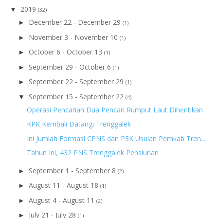
2019
▼
(32)
December 22 - December 29
►
(1)
November 3 - November 10
►
(1)
October 6 - October 13
►
(1)
September 29 - October 6
►
(1)
September 22 - September 29
►
(1)
September 15 - September 22
▼
(4)
Operasi Pencarian Dua Pencari Rumput Laut Dihentikan
KPK Kembali Datangi Trenggalek
Ini Jumlah Formasi CPNS dan P3K Usulan Pemkab Tren...
Tahun Ini, 432 PNS Trenggalek Pensiunan
September 1 - September 8
►
(2)
August 11 - August 18
►
(1)
August 4 - August 11
►
(2)
July 21 - July 28
►
(1)