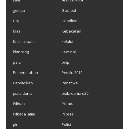
Emil
festival kopi
gempa
Gus Ipul
Haji
Headline
Ibas
Kebakaran
Kecelakaan
kelulut
klanceng
Kriminal
palu
pdip
Pemerintahan
Pemilu 2019
Pendidikan
Peristiwa
piala dunia
piala dunia u20
Pilihan
Pilkada
Pilkada Jatim
Pilpres
pln
Polisi