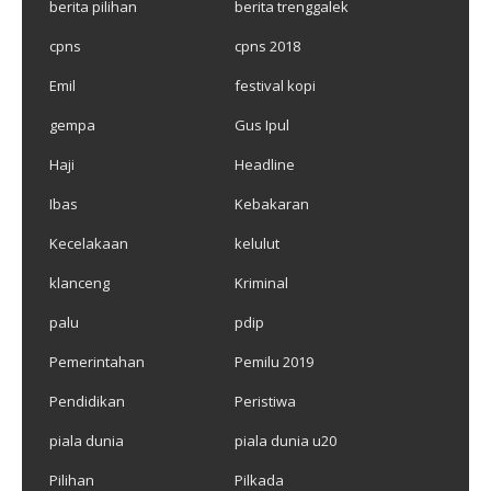
berita pilihan
berita trenggalek
cpns
cpns 2018
Emil
festival kopi
gempa
Gus Ipul
Haji
Headline
Ibas
Kebakaran
Kecelakaan
kelulut
klanceng
Kriminal
palu
pdip
Pemerintahan
Pemilu 2019
Pendidikan
Peristiwa
piala dunia
piala dunia u20
Pilihan
Pilkada