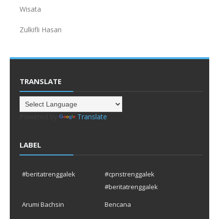
Wisata
Zulkifli Hasan
TRANSLATE
Powered by
Translate
LABEL
#beritatrenggalek
#cpnstrenggalek
#beritatrenggalek
Arumi Bachsin
Bencana