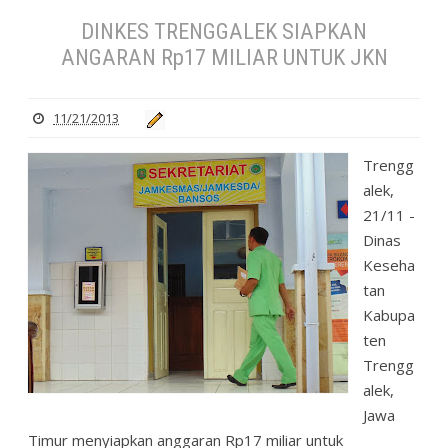
DINKES TRENGGALEK SIAPKAN
ANGARAN Rp17 MILIAR UNTUK JKN
11/21/2013
Trengg
alek,
21/11 -
Dinas
Keseha
tan
Kabupa
ten
Trengg
alek,
Jawa
Timur menyiapkan anggaran Rp17 miliar untuk