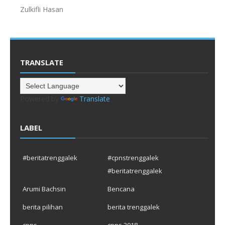
Zulkifli Hasan
TRANSLATE
Powered by
Translate
LABEL
#beritatrenggalek
#cpnstrenggalek
#beritatrenggalek
Arumi Bachsin
Bencana
berita pilihan
berita trenggalek
cpns
cpns 2018