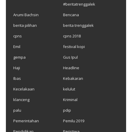
#beritatrenggalek
Arumi Bachsin
Bencana
berita pilihan
berita trenggalek
cpns
cpns 2018
Emil
festival kopi
gempa
Gus Ipul
Haji
Headline
Ibas
Kebakaran
Kecelakaan
kelulut
klanceng
Kriminal
palu
pdip
Pemerintahan
Pemilu 2019
Pendidikan
Peristiwa