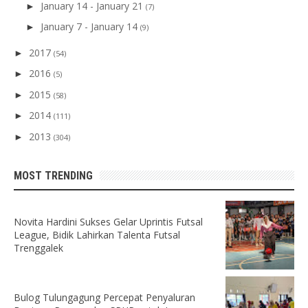
January 14 - January 21
►
(7)
January 7 - January 14
►
(9)
2017
►
(54)
2016
►
(5)
2015
►
(58)
2014
►
(111)
2013
►
(304)
MOST TRENDING
Novita Hardini Sukses Gelar Uprintis Futsal
League, Bidik Lahirkan Talenta Futsal
Trenggalek
Bulog Tulungagung Percepat Penyaluran