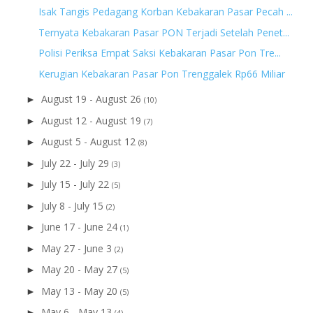
Isak Tangis Pedagang Korban Kebakaran Pasar Pecah ...
Ternyata Kebakaran Pasar PON Terjadi Setelah Penet...
Polisi Periksa Empat Saksi Kebakaran Pasar Pon Tre...
Kerugian Kebakaran Pasar Pon Trenggalek Rp66 Miliar
August 19 - August 26
►
(10)
August 12 - August 19
►
(7)
August 5 - August 12
►
(8)
July 22 - July 29
►
(3)
July 15 - July 22
►
(5)
July 8 - July 15
►
(2)
June 17 - June 24
►
(1)
May 27 - June 3
►
(2)
May 20 - May 27
►
(5)
May 13 - May 20
►
(5)
May 6 - May 13
►
(4)