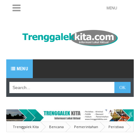
MENU
MENU
Trenggalek Kita
Bencana
Pemerintahan
Peristiwa
Isak Tangis Pedagang Korban Kebakaran Pasar Pecah Saat Ditengok