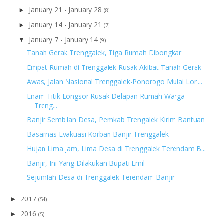
January 21 - January 28
►
(8)
January 14 - January 21
►
(7)
January 7 - January 14
▼
(9)
Tanah Gerak Trenggalek, Tiga Rumah Dibongkar
Empat Rumah di Trenggalek Rusak Akibat Tanah Gerak
Awas, Jalan Nasional Trenggalek-Ponorogo Mulai Lon...
Enam Titik Longsor Rusak Delapan Rumah Warga
Treng...
Banjir Sembilan Desa, Pemkab Trengalek Kirim Bantuan
Basarnas Evakuasi Korban Banjir Trenggalek
Hujan Lima Jam, Lima Desa di Trenggalek Terendam B...
Banjir, Ini Yang Dilakukan Bupati Emil
Sejumlah Desa di Trenggalek Terendam Banjir
2017
►
(54)
2016
►
(5)