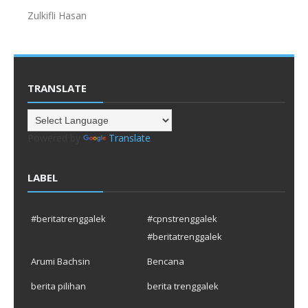
Zulkifli Hasan
TRANSLATE
Powered by
Translate
LABEL
#beritatrenggalek
#cpnstrenggalek
#beritatrenggalek
Arumi Bachsin
Bencana
berita pilihan
berita trenggalek