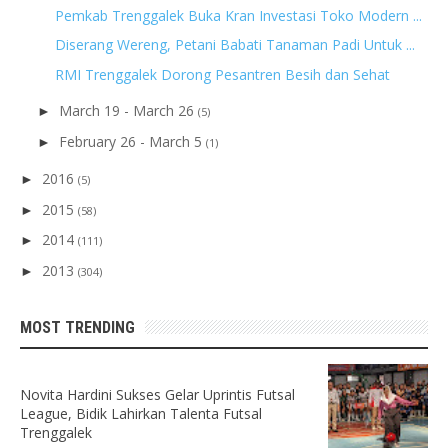
Pemkab Trenggalek Buka Kran Investasi Toko Modern ...
Diserang Wereng, Petani Babati Tanaman Padi Untuk ...
RMI Trenggalek Dorong Pesantren Besih dan Sehat
March 19 - March 26
►
(5)
February 26 - March 5
►
(1)
2016
►
(5)
2015
►
(58)
2014
►
(111)
2013
►
(304)
MOST TRENDING
Novita Hardini Sukses Gelar Uprintis Futsal
League, Bidik Lahirkan Talenta Futsal
Trenggalek