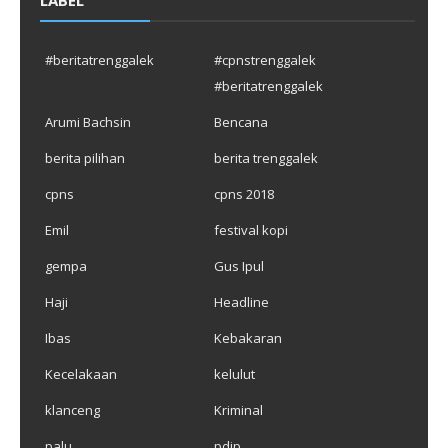
#beritatrenggalek
#cpnstrenggalek
#beritatrenggalek
Arumi Bachsin
Bencana
berita pilihan
berita trenggalek
cpns
cpns 2018
Emil
festival kopi
gempa
Gus Ipul
Haji
Headline
Ibas
Kebakaran
Kecelakaan
kelulut
klanceng
Kriminal
palu
pdip