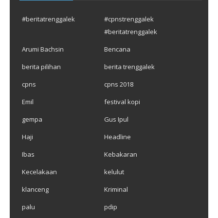
#beritatrenggalek
#cpnstrenggalek
#beritatrenggalek
Arumi Bachsin
Bencana
berita pilihan
berita trenggalek
cpns
cpns 2018
Emil
festival kopi
gempa
Gus Ipul
Haji
Headline
Ibas
Kebakaran
Kecelakaan
kelulut
klanceng
Kriminal
palu
pdip