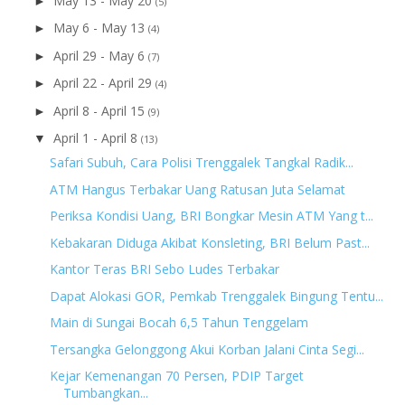
May 13 - May 20
►
(5)
May 6 - May 13
►
(4)
April 29 - May 6
►
(7)
April 22 - April 29
►
(4)
April 8 - April 15
►
(9)
April 1 - April 8
▼
(13)
Safari Subuh, Cara Polisi Trenggalek Tangkal Radik...
ATM Hangus Terbakar Uang Ratusan Juta Selamat
Periksa Kondisi Uang, BRI Bongkar Mesin ATM Yang t...
Kebakaran Diduga Akibat Konsleting, BRI Belum Past...
Kantor Teras BRI Sebo Ludes Terbakar
Dapat Alokasi GOR, Pemkab Trenggalek Bingung Tentu...
Main di Sungai Bocah 6,5 Tahun Tenggelam
Tersangka Gelonggong Akui Korban Jalani Cinta Segi...
Kejar Kemenangan 70 Persen, PDIP Target
Tumbangkan...