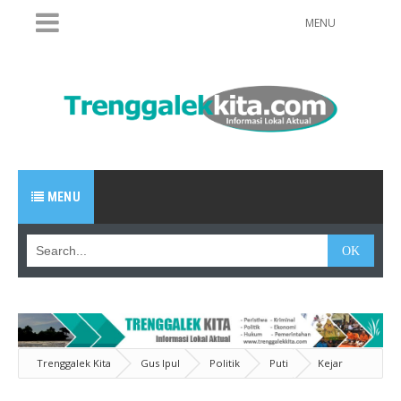
MENU
MENU
Trenggalek Kita
Gus Ipul
Politik
Puti
Kejar
Kemenangan 70 Persen, PDIP Target Tumbangkan Emil Dardak di