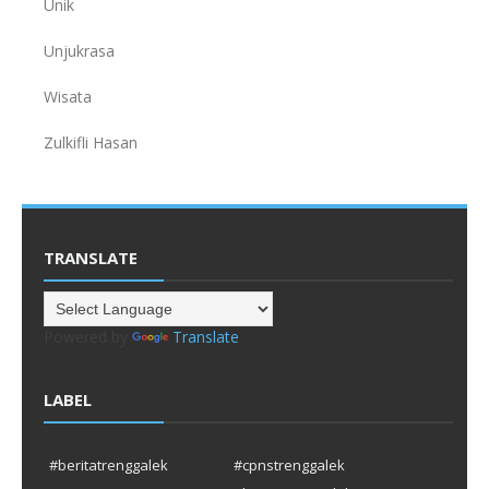
Unik
Unjukrasa
Wisata
Zulkifli Hasan
TRANSLATE
Powered by
Translate
LABEL
#beritatrenggalek
#cpnstrenggalek