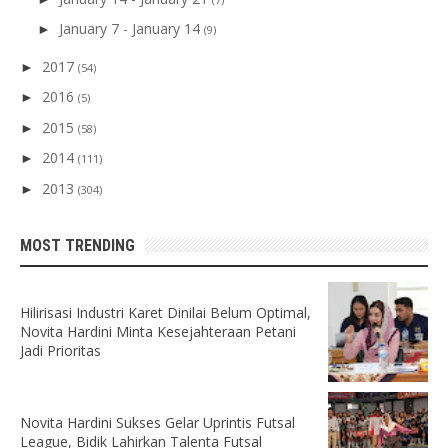
January 7 - January 14
►
(9)
2017
►
(54)
2016
►
(5)
2015
►
(58)
2014
►
(111)
2013
►
(304)
MOST TRENDING
Hilirisasi Industri Karet Dinilai Belum Optimal,
Novita Hardini Minta Kesejahteraan Petani
Jadi Prioritas
Novita Hardini Sukses Gelar Uprintis Futsal
League, Bidik Lahirkan Talenta Futsal