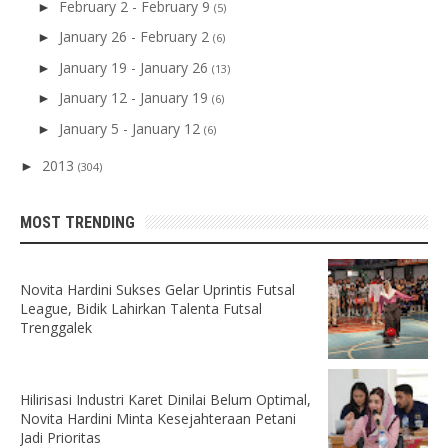
February 2 - February 9
►
(5)
January 26 - February 2
►
(6)
January 19 - January 26
►
(13)
January 12 - January 19
►
(6)
January 5 - January 12
►
(6)
2013
►
(304)
MOST TRENDING
Novita Hardini Sukses Gelar Uprintis Futsal
League, Bidik Lahirkan Talenta Futsal
Trenggalek
Hilirisasi Industri Karet Dinilai Belum Optimal,
Novita Hardini Minta Kesejahteraan Petani
Jadi Prioritas