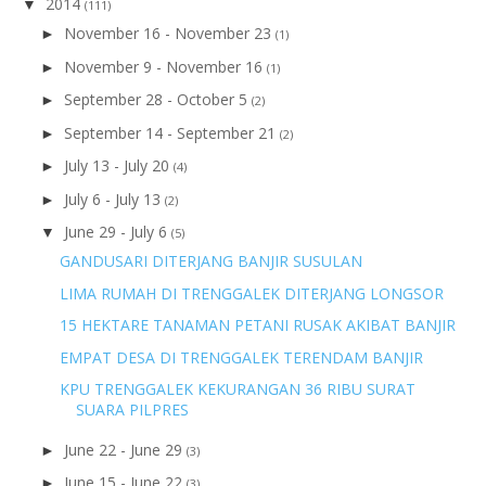
2014
▼
(111)
November 16 - November 23
►
(1)
November 9 - November 16
►
(1)
September 28 - October 5
►
(2)
September 14 - September 21
►
(2)
July 13 - July 20
►
(4)
July 6 - July 13
►
(2)
June 29 - July 6
▼
(5)
GANDUSARI DITERJANG BANJIR SUSULAN
LIMA RUMAH DI TRENGGALEK DITERJANG LONGSOR
15 HEKTARE TANAMAN PETANI RUSAK AKIBAT BANJIR
EMPAT DESA DI TRENGGALEK TERENDAM BANJIR
KPU TRENGGALEK KEKURANGAN 36 RIBU SURAT
SUARA PILPRES
June 22 - June 29
►
(3)
June 15 - June 22
►
(3)