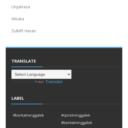
Unjukrasa
Wisata
Zulkifli Hasan
TRANSLATE
Powered by
Translate
LABEL
#beritatrenggalek
#cpnstrenggalek
#beritatrenggalek