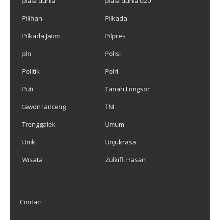
piala dunia
piala dunia u20
Pilihan
Pilkada
Pilkada Jatim
Pilpres
pln
Polisi
Politik
Polri
Puti
Tanah Longsor
tawon lanceng
TNI
Trenggalek
Umum
Unik
Unjukrasa
Wisata
Zulkifli Hasan
Contact