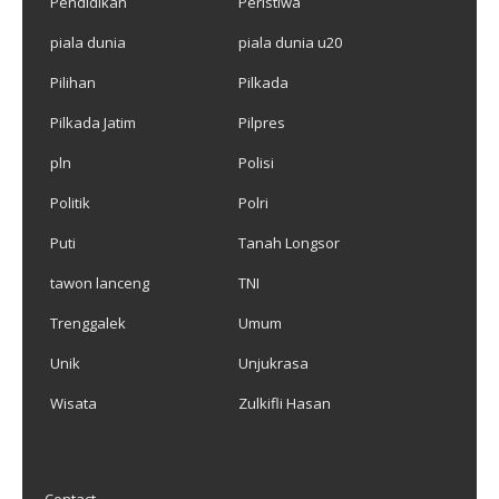
Pendidikan
Peristiwa
piala dunia
piala dunia u20
Pilihan
Pilkada
Pilkada Jatim
Pilpres
pln
Polisi
Politik
Polri
Puti
Tanah Longsor
tawon lanceng
TNI
Trenggalek
Umum
Unik
Unjukrasa
Wisata
Zulkifli Hasan
Contact