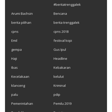
#beritatrenggalek
Arumi Bachsin
Bencana
berita pilihan
berita trenggalek
cpns
cpns 2018
Emil
festival kopi
gempa
Gus Ipul
Haji
Headline
Ibas
Kebakaran
Kecelakaan
kelulut
klanceng
Kriminal
palu
pdip
Pemerintahan
Pemilu 2019