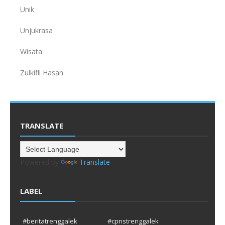
Unik
Unjukrasa
Wisata
Zulkifli Hasan
TRANSLATE
Powered by
Translate
LABEL
#beritatrenggalek
#cpnstrenggalek