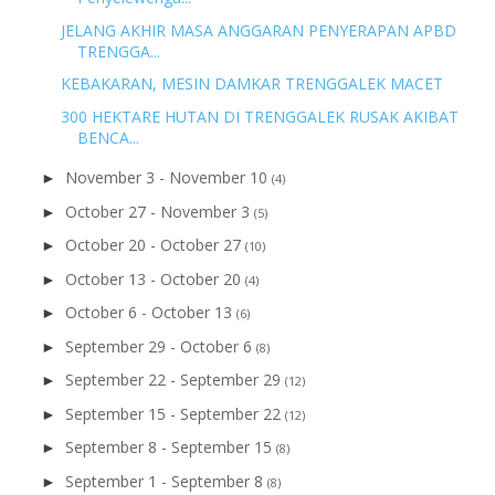
JELANG AKHIR MASA ANGGARAN PENYERAPAN APBD
TRENGGA...
KEBAKARAN, MESIN DAMKAR TRENGGALEK MACET
300 HEKTARE HUTAN DI TRENGGALEK RUSAK AKIBAT
BENCA...
November 3 - November 10
►
(4)
October 27 - November 3
►
(5)
October 20 - October 27
►
(10)
October 13 - October 20
►
(4)
October 6 - October 13
►
(6)
September 29 - October 6
►
(8)
September 22 - September 29
►
(12)
September 15 - September 22
►
(12)
September 8 - September 15
►
(8)
September 1 - September 8
►
(8)