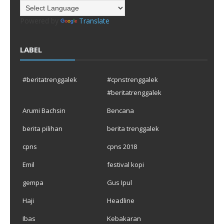
Powered by
Translate
LABEL
#beritatrenggalek
#cpnstrenggalek
#beritatrenggalek
Arumi Bachsin
Bencana
berita pilihan
berita trenggalek
cpns
cpns 2018
Emil
festival kopi
gempa
Gus Ipul
Haji
Headline
Ibas
Kebakaran