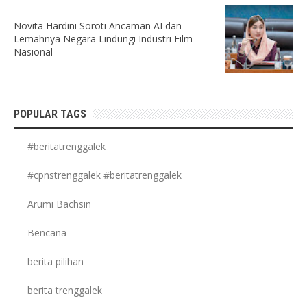
Novita Hardini Soroti Ancaman AI dan
Lemahnya Negara Lindungi Industri Film
Nasional
POPULAR TAGS
#beritatrenggalek
#cpnstrenggalek #beritatrenggalek
Arumi Bachsin
Bencana
berita pilihan
berita trenggalek