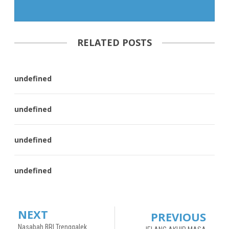
RELATED POSTS
undefined
undefined
undefined
undefined
NEXT
PREVIOUS
Nasabah BRI Trenggalek