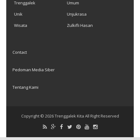
Trenggalek
Umum
Unik
Unjukrasa
Wisata
Zulkifli Hasan
Contact
Pedoman Media Siber
Tentang Kami
Copyright ©
2026
Trenggalek Kita
All Right Reserved