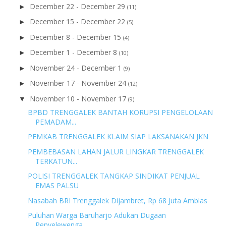
December 22 - December 29
►
(11)
December 15 - December 22
►
(5)
December 8 - December 15
►
(4)
December 1 - December 8
►
(10)
November 24 - December 1
►
(9)
November 17 - November 24
►
(12)
November 10 - November 17
▼
(9)
BPBD TRENGGALEK BANTAH KORUPSI PENGELOLAAN
PEMADAM...
PEMKAB TRENGGALEK KLAIM SIAP LAKSANAKAN JKN
PEMBEBASAN LAHAN JALUR LINGKAR TRENGGALEK
TERKATUN...
POLISI TRENGGALEK TANGKAP SINDIKAT PENJUAL
EMAS PALSU
Nasabah BRI Trenggalek Dijambret, Rp 68 Juta Amblas
Puluhan Warga Baruharjo Adukan Dugaan
Penyelewenga...