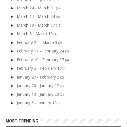
March 24 - March 31
►
(8)
March 17 - March 24
►
(5)
March 10 - March 17
►
(12)
March 3 - March 10
►
(4)
February 24 - March 3
►
(2)
February 17 - February 24
►
(3)
February 10 - February 17
►
(4)
February 3 - February 10
►
(1)
January 27 - February 3
►
(2)
January 20 - January 27
►
(2)
January 13 - January 20
►
(2)
January 6 - January 13
►
(7)
MOST TRENDING