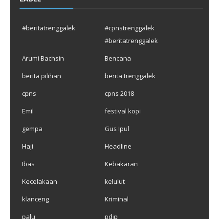
#beritatrenggalek
#cpnstrenggalek
#beritatrenggalek
Arumi Bachsin
Bencana
berita pilihan
berita trenggalek
cpns
cpns 2018
Emil
festival kopi
gempa
Gus Ipul
Haji
Headline
Ibas
Kebakaran
Kecelakaan
kelulut
klanceng
Kriminal
palu
pdip