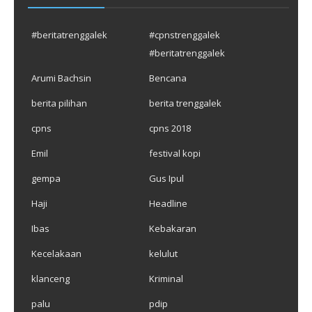
#beritatrenggalek
#cpnstrenggalek
#beritatrenggalek
Arumi Bachsin
Bencana
berita pilihan
berita trenggalek
cpns
cpns 2018
Emil
festival kopi
gempa
Gus Ipul
Haji
Headline
Ibas
Kebakaran
Kecelakaan
kelulut
klanceng
Kriminal
palu
pdip