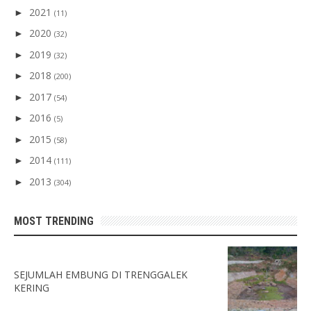
2021
►
(11)
2020
►
(32)
2019
►
(32)
2018
►
(200)
2017
►
(54)
2016
►
(5)
2015
►
(58)
2014
►
(111)
2013
►
(304)
MOST TRENDING
SEJUMLAH EMBUNG DI TRENGGALEK
KERING