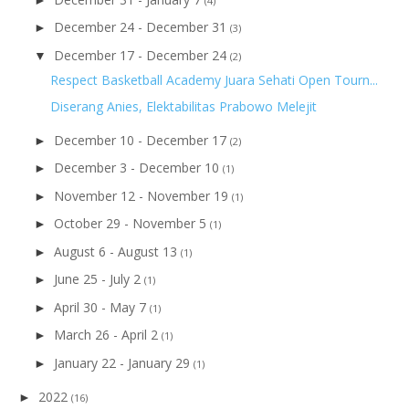
(4)
December 24 - December 31
►
(3)
December 17 - December 24
▼
(2)
Respect Basketball Academy Juara Sehati Open Tourn...
Diserang Anies, Elektabilitas Prabowo Melejit
December 10 - December 17
►
(2)
December 3 - December 10
►
(1)
November 12 - November 19
►
(1)
October 29 - November 5
►
(1)
August 6 - August 13
►
(1)
June 25 - July 2
►
(1)
April 30 - May 7
►
(1)
March 26 - April 2
►
(1)
January 22 - January 29
►
(1)
2022
►
(16)