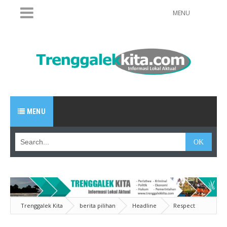
MENU
MENU
Trenggalek Kita
berita pilihan
Headline
Respect
Basketball Academy Juara Sehati Open Tournament