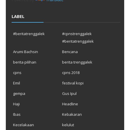
LABEL
#beritatrenggalek
#cpnstrenggalek
#beritatrenggalek
Arumi Bachsin
Bencana
berita pilihan
berita trenggalek
cpns
cpns 2018
Emil
festival kopi
gempa
Gus Ipul
Haji
Headline
Ibas
Kebakaran
Kecelakaan
kelulut