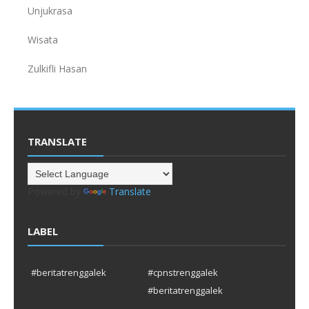
Unjukrasa
Wisata
Zulkifli Hasan
TRANSLATE
Powered by
Translate
LABEL
#beritatrenggalek
#cpnstrenggalek
#beritatrenggalek