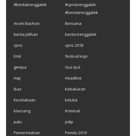
#beritatrenggalek
#cpnstrenggalek
#beritatrenggalek
Arumi Bachsin
Bencana
berita pilihan
berita trenggalek
cpns
cpns 2018
Emil
festival kopi
gempa
Gus Ipul
Haji
Headline
Ibas
Kebakaran
Kecelakaan
kelulut
klanceng
Kriminal
palu
pdip
Pemerintahan
Pemilu 2019