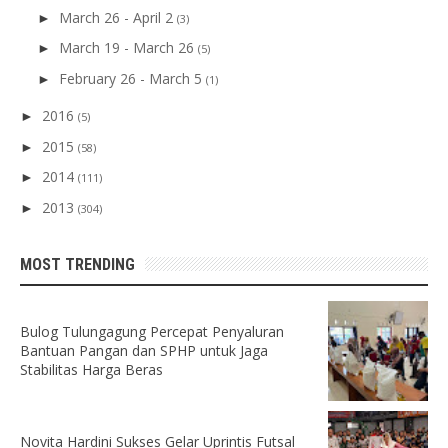
March 26 - April 2
►
(3)
March 19 - March 26
►
(5)
February 26 - March 5
►
(1)
2016
►
(5)
2015
►
(58)
2014
►
(111)
2013
►
(304)
MOST TRENDING
Bulog Tulungagung Percepat Penyaluran
Bantuan Pangan dan SPHP untuk Jaga
Stabilitas Harga Beras
Novita Hardini Sukses Gelar Uprintis Futsal