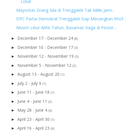
Lokal
Mayoritas Orang Gila di Trenggalek Tak Miliki Jami...
DPC Partai Demokrat Trenggalek Siap Menangkan Khof...
Musim Libur Akhir Tahun, Basarnas Siaga di Pesisir...
December 17 - December 24
►
(8)
December 10 - December 17
►
(3)
November 12 - November 19
►
(3)
November 5 - November 12
►
(2)
August 13 - August 20
►
(1)
July 2 - July 9
►
(1)
June 11 - June 18
►
(1)
June 4 - June 11
►
(2)
May 28 - June 4
►
(6)
April 23 - April 30
►
(1)
April 16 - April 23
►
(6)