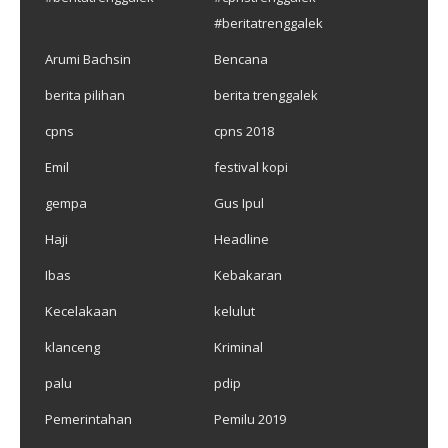
#beritatrenggalek
Arumi Bachsin
Bencana
berita pilihan
berita trenggalek
cpns
cpns 2018
Emil
festival kopi
gempa
Gus Ipul
Haji
Headline
Ibas
Kebakaran
Kecelakaan
kelulut
klanceng
Kriminal
palu
pdip
Pemerintahan
Pemilu 2019