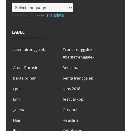
Powered by
Translate
LABEL
#beritatrenggalek
#cpnstrenggalek
#beritatrenggalek
Arumi Bachsin
Bencana
berita pilihan
berita trenggalek
cpns
cpns 2018
Emil
festival kopi
gempa
Gus Ipul
Haji
Headline
Ibas
Kebakaran