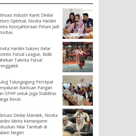
lirisasi Industri Karet Dinilai
elum Optimal, Novita Hardini
inta Kesejahteraan Petani Jadi
ioritas
ovita Hardini Sukses Gelar
printis Futsal League, Bidik
ahirkan Talenta Futsal
renggalek
ulog Tulungagung Percepat
enyaluran Bantuan Pangan
an SPHP untuk Jaga Stabilitas
arga Beras
ilirisasi Dinilai Mandek, Novita
ardini Minta Kemenperin
okuskan Nilai Tambah di
alam Negeri