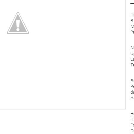
Hi
B
M
Pr
N
U
L
T
B
P
d
H
H
H
F
D