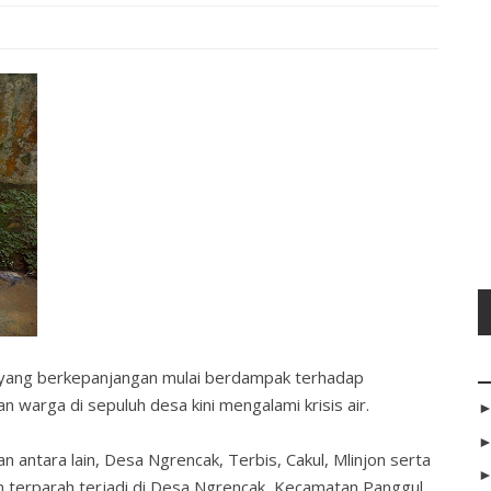
 yang berkepanjangan mulai berdampak terhadap
 warga di sepuluh desa kini mengalami krisis air.
antara lain, Desa Ngrencak, Terbis, Cakul, Mlinjon serta
n terparah terjadi di Desa Ngrencak, Kecamatan Panggul,