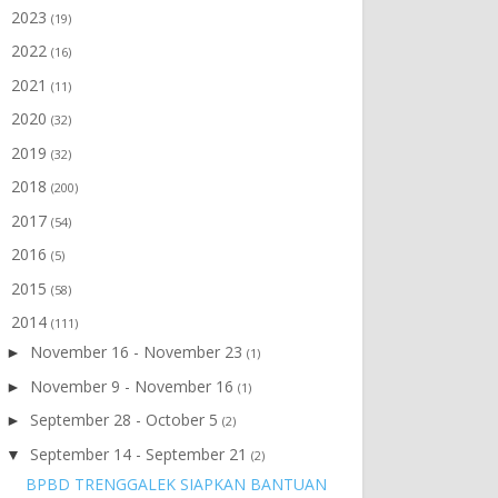
2023
►
(19)
2022
►
(16)
2021
►
(11)
2020
►
(32)
2019
►
(32)
2018
►
(200)
2017
►
(54)
2016
►
(5)
2015
►
(58)
2014
▼
(111)
November 16 - November 23
►
(1)
November 9 - November 16
►
(1)
September 28 - October 5
►
(2)
September 14 - September 21
▼
(2)
BPBD TRENGGALEK SIAPKAN BANTUAN