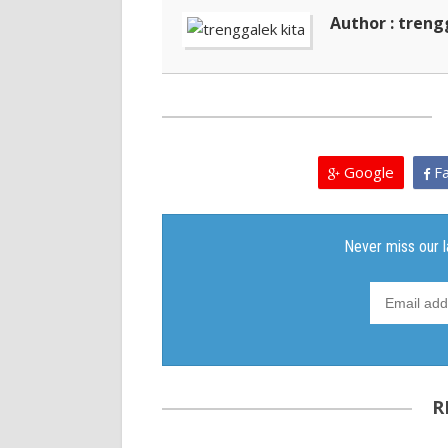
Author : treng
Google
Fa
R